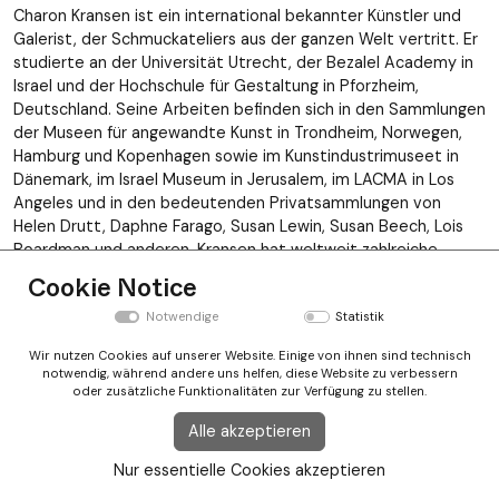
Charon Kransen ist ein international bekannter Künstler und
Galerist, der Schmuckateliers aus der ganzen Welt vertritt. Er
studierte an der Universität Utrecht, der Bezalel Academy in
Israel und der Hochschule für Gestaltung in Pforzheim,
Deutschland. Seine Arbeiten befinden sich in den Sammlungen
der Museen für angewandte Kunst in Trondheim, Norwegen,
Hamburg und Kopenhagen sowie im Kunstindustrimuseet in
Dänemark, im Israel Museum in Jerusalem, im LACMA in Los
Angeles und in den bedeutenden Privatsammlungen von
Helen Drutt, Daphne Farago, Susan Lewin, Susan Beech, Lois
Boardman und anderen. Kransen hat weltweit zahlreiche
Vorträge gehalten und unterrichtet.
Cookie Notice
Nach oben
Notwendige
Statistik
Wir nutzen Cookies auf unserer Website. Einige von ihnen sind technisch
notwendig, während andere uns helfen, diese Website zu verbessern
Newsletter Anmeldung
oder zusätzliche Funktionalitäten zur Verfügung zu stellen.
Instragram
Alle akzeptieren
Impressum
Nur essentielle Cookies akzeptieren
Terms and conditions
GDPR