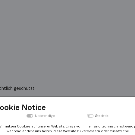
chtlich geschützt.
engungen, um die Rechte Dritter zu wahren und nur Material zu ve
erstellten Inhalte – Texte und Abbildungen – sind urheberrechtlich
ookie Notice
Notwendige
Statistik
isches Bezirksamt des I. Bezirkes, Magistratisches Bezirksamt d
ir nutzen Cookies auf unserer Website. Einige von ihnen sind technisch notwendi
während andere uns helfen, diese Website zu verbessern oder zusätzliche