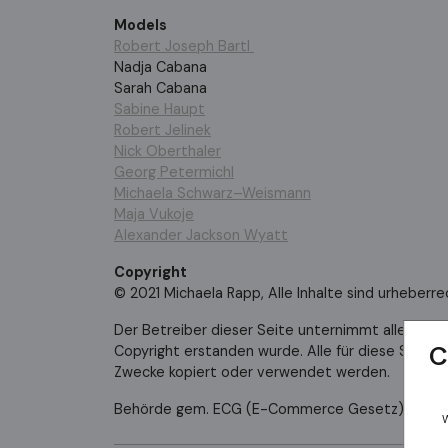
Models
Robert Joseph Bartl
Nadja Cabana
Sarah Cabana
Sabine Haupt
Robert Jelinek
Nick Oberthaler
Georg Petermichl
Michaela Schwarz–Weismann
Maja Vukoje
Alexander Jackson Wyatt
Copyright
© 2021 Michaela Rapp, Alle Inhalte sind urheberre
Der Betreiber dieser Seite unternimmt alle Anstr
Copyright erstanden wurde. Alle für diese Seite 
C
Zwecke kopiert oder verwendet werden.
Behörde gem. ECG (E-Commerce Gesetz): Magistrat
W