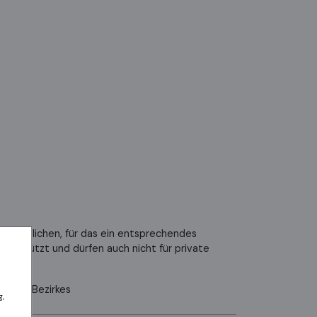
röffentlichen, für das ein entsprechendes
 geschützt und dürfen auch nicht für private
es VI. Bezirkes
g,