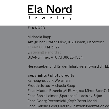
ELA NORD
Michaela Rapp
Am grünen Prater 13/23, 1020 Wien, Österreich
T:
+43 680
14 51 271
E
studio@elanord.at
UID-Nummer: ATU ATU60234534
Herausgeber und für den Inhalt verantwortlich: 
copyrights / photo credits
Kampagne: Jork Weismann
Produktfotos: Michaela Rapp
Foto Mladen Bizumic „ALBUM (Ikea Mirror Scan)“
Foto Sonia Leimer „Spardose“: Ladislav Zajac
Foto Georg Petermichl „Key“: Peter Mochi
Foto Galerie Georg Kargl: kunstdokumentation.c