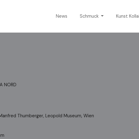
News
Schmuck
Kunst Koll
ELA NORD
: Manfred Thumberger, Leopold Museum, Wien
om