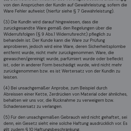
von den Ansprüchen der Kundin auf Gewährleistung, sofern die
Ware Fehler aufweist (hierfür siehe § 7 Gewährleistung).
(3) Die KundIn wird darauf hingewiesen, dass die
zurückgesandte Ware gemäß den Regelungen über die
Widerrufsfolgen (§ 9 Abs.1 Widerrufsrecht) pfleglich zu
behandeln ist. Der Kunde kann die Ware zur Prüfung
anprobieren, jedoch wird eine Ware, deren Sicherheitsplombe
entfernt wurde, nicht mehr zurückgenommen. Ware, die
gewaschen/gereinigt wurde, parfümiert wurde oder befleckt
ist, oder in anderer Form beschädigt wurde, wird nicht mehr
zurückgenommen bzw. es ist Wertersatz von der KundIn zu
leisten.
(4) Bei unsachgemäßer Anprobe, zum Beispiel durch
Abreissen einer Kette, Zerdrücken von Material oder ähnliches,
behalten wir uns vor, die Rücknahme zu verweigern bzw.
Schadensersatz zu verlangen.
(5) Für den unsachgemäßen Gebrauch wird nicht gehaftet, sei
denn, ein Gesetz sieht eine solche Haftung ausdrücklich vor. Es
gilt zudem § 10 Haftungsbeschränkung.