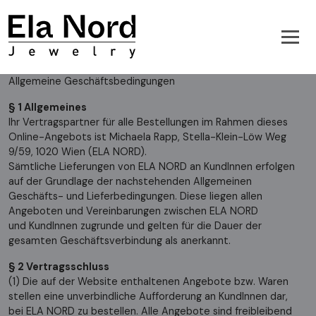
Allgemeine Geschäftsbedingungen
§ 1 Allgemeines
Ihr Vertragspartner für alle Bestellungen im Rahmen dieses
Online-Angebots ist Michaela Rapp, Stella-Klein-Löw Weg
9/59, 1020 Wien (ELA NORD).
Sämtliche Lieferungen von ELA NORD an KundInnen erfolgen
auf der Grundlage der nachstehenden Allgemeinen
Geschäfts- und Lieferbedingungen. Diese liegen allen
Angeboten und Vereinbarungen zwischen ELA NORD
und KundInnen zugrunde und gelten für die Dauer der
gesamten Geschäftsverbindung als anerkannt.
§ 2 Vertragsschluss
(1) Die auf der Website enthaltenen Angebote bzw. Waren
stellen eine unverbindliche Aufforderung an KundInnen dar,
bei ELA NORD zu bestellen. Alle Angebote sind freibleibend