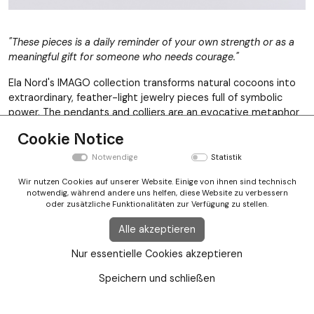
"These pieces is a daily reminder of your own strength or as a
meaningful gift for someone who needs courage."
Ela Nord's IMAGO collection transforms natural cocoons into
extraordinary, feather-light jewelry pieces full of symbolic
power. The pendants and colliers are an evocative metaphor
for our ability to survive difficult times while undergoing a
process of transformation.
Cookie Notice
Notwendige
Statistik
Wir nutzen Cookies auf unserer Website. Einige von ihnen sind technisch
notwendig, während andere uns helfen, diese Website zu verbessern
Newsletter Anmeldung
oder zusätzliche Funktionalitäten zur Verfügung zu stellen.
Instragram
Alle akzeptieren
Impressum
Nur essentielle Cookies akzeptieren
Terms and conditions
GDPR
Speichern und schließen